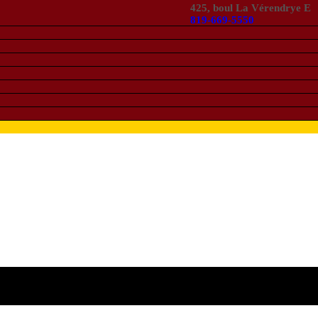
425, boul La Vérendrye E
819-669-5550