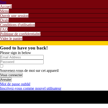
Nav
Accueil
Menu
Ouvrir une session
Deals
Conditions d'utilisation
FAQ
Politique de confidentialité
Vider le panier
Good to have you back!
Please sign in below
Souvenez-vous de moi sur cet appareil
Vous connecter
Annuler
Mot de passe oublié
Inscrivez-vous comme nouvel utilisateur
0